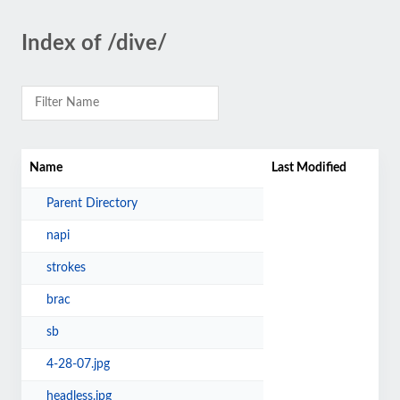
Index of /dive/
Name
Last Modified
Parent Directory
napi
strokes
brac
sb
4-28-07.jpg
headless.jpg