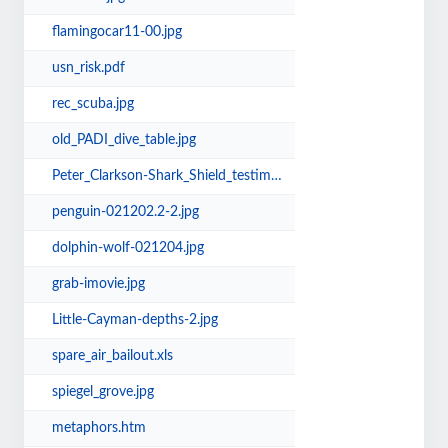
flamingocar11-00.jpg
usn_risk.pdf
rec_scuba.jpg
old_PADI_dive_table.jpg
Peter_Clarkson-Shark_Shield_testimonial.pdf
penguin-021202.2-2.jpg
dolphin-wolf-021204.jpg
grab-imovie.jpg
Little-Cayman-depths-2.jpg
spare_air_bailout.xls
spiegel_grove.jpg
metaphors.htm